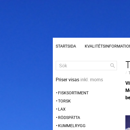
STARTSIDA
KVALITÉTSINFORMATIO
Priser visas
inkl. moms
Vi
Me
FISKSORTIMENT
be
TORSK
LAX
RÖDSPÄTTA
KUMMELRYGG