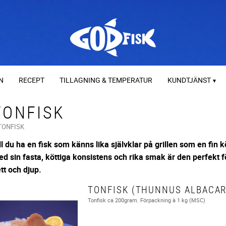
N
RECEPT
TILLAGNING & TEMPERATUR
KUNDTJÄNST
TONFISK
TONFISK
ll du ha en fisk som känns lika självklar på grillen som en fin k
d sin fasta, köttiga konsistens och rika smak är den perfekt 
tt och djup.
TONFISK (THUNNUS ALBACAR
Tonfisk ca 200gram. Förpackning à 1 kg (MSC)