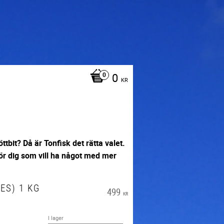
0
KR
öttbit? Då är Tonfisk det rätta
valet.
för dig som vill ha något med mer
ES) 1 KG
499
KR
I lager