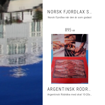
NORSK FJORDLAX SUPERIOR (SALMO-SALAR) MED SKINN I BIT OM CA. 250G/BIT 1,5KG
Norsk Fjordlax när den är som godast
895
KR
ARGENTINSK RÖDRÄKA (PLEOTICUS MUELLERI) 2KG
Argentinsk Rödräka med skal 10-20st/kg