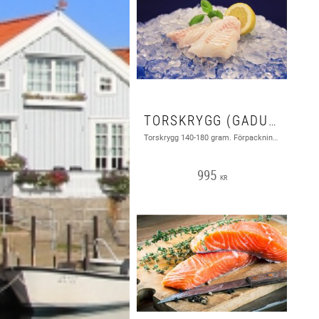
TORSKRYGG (GADUS MORHUA) 2.0 KG (498:-/KG)
Torskrygg 140-180 gram. Förpackning à 2.0 kg. (MSC)
995
KR