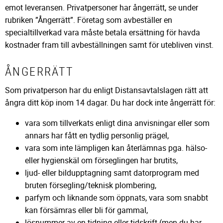
emot leveransen. Privatpersoner har ångerrätt, se under
rubriken ”Ångerrätt”. Företag som avbeställer en
specialtillverkad vara måste betala ersättning för havda
kostnader fram till avbeställningen samt för utebliven vinst.
ÅNGERRÄTT
Som privatperson har du enligt Distansavtalslagen rätt att
ångra ditt köp inom 14 dagar. Du har dock inte ångerrätt för:
vara som tillverkats enligt dina anvisningar eller som
annars har fått en tydlig personlig prägel,
vara som inte lämpligen kan återlämnas pga. hälso-
eller hygienskäl om förseglingen har brutits,
ljud- eller bildupptagning samt datorprogram med
bruten försegling/teknisk plombering,
parfym och liknande som öppnats, vara som snabbt
kan försämras eller bli för gammal,
lösnummer av en tidning eller tidskrift (men du har