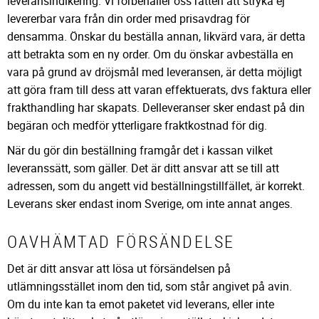
leveransindikering. Vi förbehåller oss rätten att stryka ej
levererbar vara från din order med prisavdrag för
densamma. Önskar du beställa annan, likvärd vara, är detta
att betrakta som en ny order. Om du önskar avbeställa en
vara på grund av dröjsmål med leveransen, är detta möjligt
att göra fram till dess att varan effektuerats, dvs faktura eller
frakthandling har skapats. Delleveranser sker endast på din
begäran och medför ytterligare fraktkostnad för dig.
När du gör din beställning framgår det i kassan vilket
leveranssätt, som gäller. Det är ditt ansvar att se till att
adressen, som du angett vid beställningstillfället, är korrekt.
Leverans sker endast inom Sverige, om inte annat anges.
OAVHÄMTAD FÖRSÄNDELSE
Det är ditt ansvar att lösa ut försändelsen på
utlämningsstället inom den tid, som står angivet på avin.
Om du inte kan ta emot paketet vid leverans, eller inte