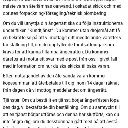
måste varan återlämnas oanvänd, i oskadat skick och med
obruten förpackning/försegling/teknisk plombering.
Om du vill utnyttja din ångerrätt ska du följa instruktionerna
under fliken ”Kundtjänst”. Du kommer utan dröjsmål att få
en bekräftelse på att vi mottagit ditt meddelande, varefter vi
tar ställning till, om du uppfyller de förutsättningar som
krävs för att kunna tillämpa ångerrätten. Du kommer
därefter att motta ett svar med e-post från oss, i givet fall
med information om hur du ska skicka tillbaka varan.
Efter mottagandet av den återsända varan kommer
köpesumman att återbetalas till dig inom 14 dagar räknat
från dagen då vi mottog meddelandet om ångerrätt.
Tjänster: Om du beställt en tjänst, börjar ångerfristen löpa
den dag, vi bekräftade din beställning. Om du samtyckt till
att en tjänst börjar utföras och denna har slutförts, kan du
inte ångra dig, om du dessförinnan gått med på att avstå