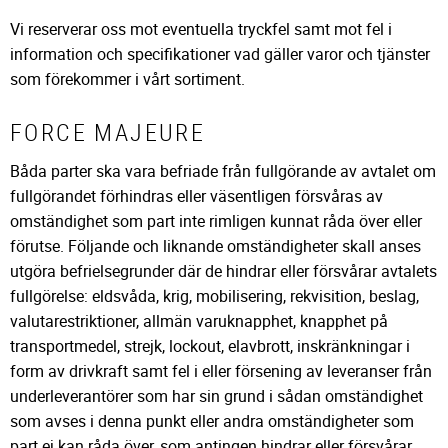
Vi reserverar oss mot eventuella tryckfel samt mot fel i
information och specifikationer vad gäller varor och tjänster
som förekommer i vårt sortiment.
FORCE MAJEURE
Båda parter ska vara befriade från fullgörande av avtalet om
fullgörandet förhindras eller väsentligen försvåras av
omständighet som part inte rimligen kunnat råda över eller
förutse. Följande och liknande omständigheter skall anses
utgöra befrielsegrunder där de hindrar eller försvårar avtalets
fullgörelse: eldsvåda, krig, mobilisering, rekvisition, beslag,
valutarestriktioner, allmän varuknapphet, knapphet på
transportmedel, strejk, lockout, elavbrott, inskränkningar i
form av drivkraft samt fel i eller försening av leveranser från
underleverantörer som har sin grund i sådan omständighet
som avses i denna punkt eller andra omständigheter som
part ej kan råda över, som antingen hindrar eller försvårar