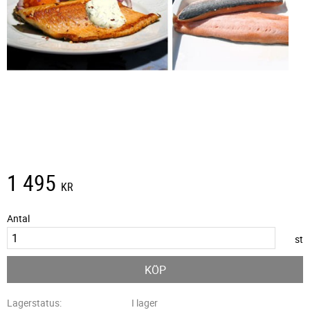
1 495
KR
Antal
st
KÖP
Lagerstatus
I lager